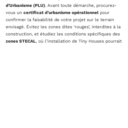
d’Urbanisme (PLU)
. Avant toute démarche, procurez-
vous un
certificat d’urbanisme opérationnel
pour
confirmer la faisabilité de votre projet sur le terrain
envisagé. Évitez les zones dites ‘rouges’, interdites à la
construction, et étudiez les conditions spécifiques des
zones STECAL
, où l’installation de Tiny Houses pourrait
être autorisée sous certaines conditions.
La déclaration préalable de travaux est une étape
incontournable, permettant de s’assurer que votre Tiny
House respecte les normes imposées par le PLU.
Préparez minutieusement votre dossier en mettant en
avant le caractère écologique et minimaliste de votre
habitat, traits souvent valorisés par les municipalités.
La loi ALUR facilite aussi l’accès aux zones dites
‘pastilles’, destinées à l’habitat léger, où les possibilités
d’installation sont plus souples.