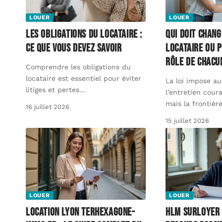
LOUER
LOUER
Les obligations du locataire :
Qui doit chang
ce que vous devez savoir
Locataire ou p
rôle de chacu
Comprendre les obligations du
locataire est essentiel pour éviter
La loi impose au
litiges et pertes
…
l’entretien cour
mais la frontièr
16 juillet 2026
15 juillet 2026
LOUER
LOUER
Location Lyon Terhexagone-
HLM surloyer 