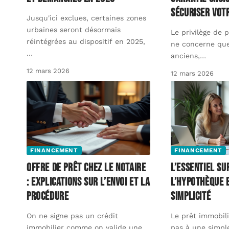
sécuriser vot
Jusqu'ici exclues, certaines zones
urbaines seront désormais
Le privilège de 
réintégrées au dispositif en 2025,
ne concerne que
…
anciens,
…
12 mars 2026
12 mars 2026
FINANCEMENT
FINANCEMENT
Offre de prêt chez le notaire
L’essentiel su
: explications sur l’envoi et la
l’hypothèque 
procédure
simplicité
On ne signe pas un crédit
Le prêt immobili
immobilier comme on valide une
pas à une simpl