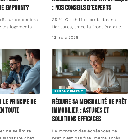
re emprunt?
: nos conseils d’experts
prêteur de deniers
35 %. Ce chiffre, brut et sans
 les logements
fioritures, trace la frontière que
…
12 mars 2026
FINANCEMENT
r le principe de
Réduire sa mensualité de prêt
en toute
immobilier : astuces et
solutions efficaces
er ne se limite
Le montant des échéances de
e signature chez
…
prêt n'est pas figé, même après