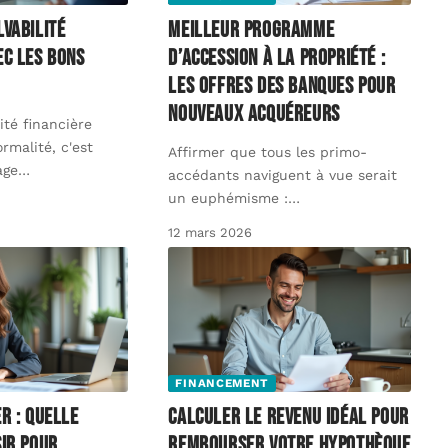
lvabilité
Meilleur programme
ec les bons
d’accession à la propriété :
les offres des banques pour
nouveaux acquéreurs
ité financière
rmalité, c'est
Affirmer que tous les primo-
age
…
accédants naviguent à vue serait
un euphémisme :
…
12 mars 2026
FINANCEMENT
r : quelle
Calculer le revenu idéal pour
sir pour
rembourser votre hypothèque