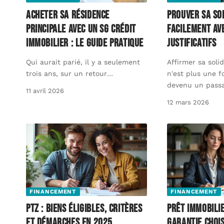
Acheter sa résidence
Prouver sa so
principale avec un SG crédit
facilement av
immobilier : le guide pratique
justificatifs
Qui aurait parié, il y a seulement
Affirmer sa solid
trois ans, sur un retour
…
n'est plus une fo
devenu un pass
11 avril 2026
12 mars 2026
FINANCEMENT
FINANCEMENT
PTZ : Biens éligibles, critères
Prêt immobilie
et démarches en 2025
garantie choi