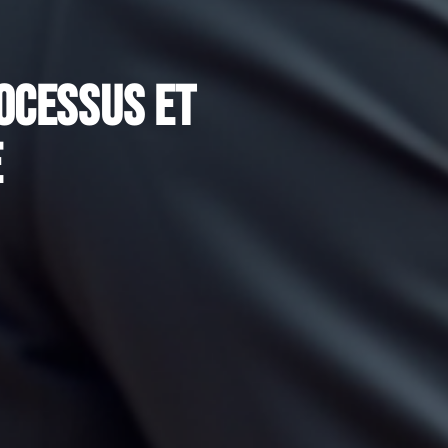
ocessus et
e