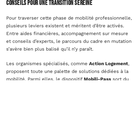
conseils pour une transition sereine
Pour traverser cette phase de mobilité professionnelle,
plusieurs leviers existent et méritent d’être activés.
Entre aides financières, accompagnement sur mesure
et conseils d’experts, le parcours du cadre en mutation
s’avère bien plus balisé qu’il n’y paraît.
Les organismes spécialisés, comme
Action Logement
,
proposent toute une palette de solutions dédiées à la
mobilité. Parmi elles, le dispositif
Mobili-Pass
sort du
lot : il permet d’obtenir une subvention ou un prêt à
taux réduit pour couvrir les frais de recherche de
logement, d’installation ou de double loyer, un coup de
pouce concret pour alléger la facture.
Pour les salariés soumis à une convention collective ou
une clause de mobilité dans le contrat de travail, les