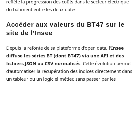
reflète la progression des coûts dans le secteur électrique
du bâtiment entre les deux dates.
Accéder aux valeurs du BT47 sur le
site de l’Insee
Depuis la refonte de sa plateforme d’open data,
l’Insee
diffuse les séries BT (dont BT47) via une API et des
fichiers JSON ou CSV normalisés
. Cette évolution permet
d’automatiser la récupération des indices directement dans
un tableur ou un logiciel métier, sans passer par les
anciens PDF mensuels.
La recherche s’effectue sur data.insee.fr ou via l’API dédiée
(api.insee.fr). Le code série du BT47 permet de filtrer la
donnée. Il faut distinguer l’indice provisoire, publié
rapidement, de l’indice définitif, qui paraît avec un
décalage de plusieurs mois.