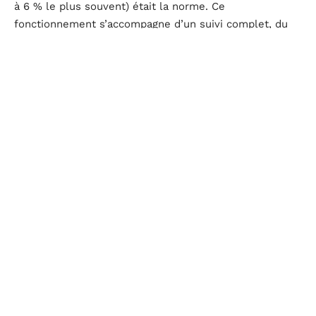
à 6 % le plus souvent) était la norme. Ce
fonctionnement s’accompagne d’un suivi complet, du
mandat au compromis.
Désormais, de nouveaux modèles s’installent du côté
des
types d’agences immobilières
. Les agences à
forfait fixe
offrent une tarification claire, déconnectée
du montant de la vente. Ce système, très courant sur
le web, attire celles et ceux qui veulent pouvoir
anticiper précisément le coût de la prestation, surtout
lorsque le marché devient concurrentiel.
Certains
agents indépendants
s’appuient sur une
tarification flexible, personnalisée selon le
type de bien
ou les services choisis : visite virtuelle, publication sur
les
plateformes d’annonces immobilières
, outils
d’
intelligence artificielle
pour maximiser la visibilité.
L’apport de l’
open data
nourrit aussi la justification des