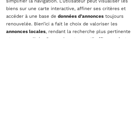
simplifier la navigation. L’utilisateur peut visualiser les
biens sur une carte interactive, affiner ses critères et
accéder à une base de
données d’annonces
toujours
renouvelée. Bien’ici a fait le choix de valoriser les
annonces locales
, rendant la recherche plus pertinente
et personnalisée. Pour qui veut un outil efficace, c’est
un allié de taille.
Figaro-Immo
Branché sur l’écosystème du
site du Figaro
,
Figaro-
Immo
propose une offre large pour la location comme
pour l’achat. Les annonces, issues de professionnels et
de particuliers, couvrent toutes les catégories de biens
et tous les styles. C’est ce mélange qui fait la richesse
de la plateforme.
Le site se distingue aussi par une expérience
utilisateur agréable : la navigation est fluide, le design