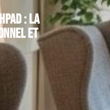
hpad : la
onnel et