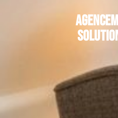
Agenceme
solutio