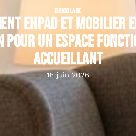
BRICOLAGE
nt Ehpad et mobilier E
n pour un espace foncti
accueillant
18 juin 2026