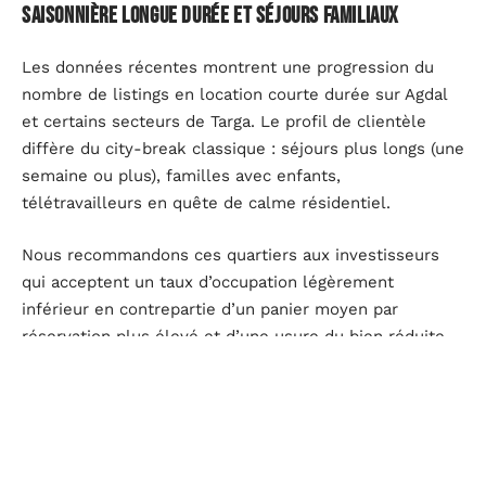
saisonnière longue durée et séjours familiaux
Les données récentes montrent une progression du
nombre de listings en location courte durée sur Agdal
et certains secteurs de Targa. Le profil de clientèle
diffère du city-break classique : séjours plus longs (une
semaine ou plus), familles avec enfants,
télétravailleurs en quête de calme résidentiel.
Nous recommandons ces quartiers aux investisseurs
qui acceptent un taux d’occupation légèrement
inférieur en contrepartie d’un panier moyen par
réservation plus élevé et d’une usure du bien réduite.
Les appartements spacieux (trois chambres minimum)
avec cuisine équipée y trouvent leur marché.
Le risque principal reste la dépendance au véhicule.
Sans accès piéton rapide aux zones touristiques,
un