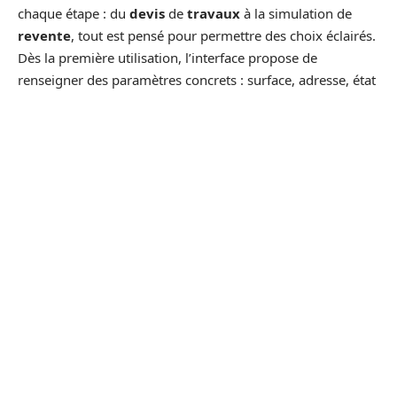
chaque étape : du
devis
de
travaux
à la simulation de
revente
, tout est pensé pour permettre des choix éclairés.
Dès la première utilisation, l’interface propose de
renseigner des paramètres concrets : surface, adresse, état
du bien, mais surtout, détail sur les rénovations en cours
ou à prévoir.
En quelques minutes, l’algorithme analyse les tendances
du
marché immobilier
français, Paris compris, et les
compare avec des référentiels de
prix
issus de ventes
récentes. On obtient alors une
fourchette de prix
affinée,
intégrant les
coûts
de chaque poste de rénovation. Cette
méthode offre une vision claire du
retour sur
investissement
et facilite la
gestion
du projet, que ce soit
pour un
investissement locatif
ou une
vente
directe.
Pour illustrer concrètement cette approche, l’outil propose
plusieurs fonctionnalités clés :