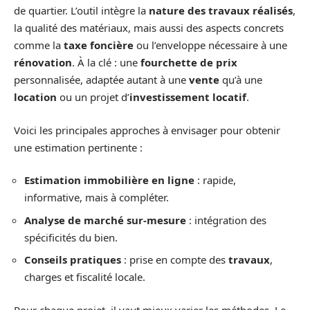
de quartier. L’outil intègre la
nature des travaux réalisés
,
la qualité des matériaux, mais aussi des aspects concrets
comme la
taxe foncière
ou l’enveloppe nécessaire à une
rénovation
. À la clé : une
fourchette de prix
personnalisée, adaptée autant à une
vente
qu’à une
location
ou un projet d’
investissement locatif
.
Voici les principales approches à envisager pour obtenir
une estimation pertinente :
Estimation immobilière en ligne
: rapide,
informative, mais à compléter.
Analyse de marché sur-mesure
: intégration des
spécificités du bien.
Conseils pratiques
: prise en compte des
travaux
,
charges et fiscalité locale.
Pour chaque projet, il vaut mieux varier les méthodes. Le