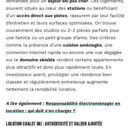
demandée pour un
séjour ski pas cher
. Ces logements,
souvent situés au cœur des
stations
ou bénéficiant
d’un
accès direct aux pistes
, rassurent par leur facilité
d’entretien et leurs surfaces optimisées. On trouve
couramment des studios ou 2-3 pièces parfaits pour
une famille ou un petit groupe d’amis. Des critères
comme la présence d’une
cuisine aménagée
, une
connexion internet rapide ou encore une vue dégagée
sur le
domaine skiable
rendent certains appartements
plus attractifs et donc plus rapidement loués. En
investisseur averti, privilégier une résidence bien
classée et régulièrement entretenue augmente
nettement la rentabilité locative.
A lire également :
Responsabilité électroménager en
location : qui doit s'en charger ?
Location chalet ski : authenticité et valeur ajoutée