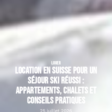
LOUER
Location en suisse pour un
séjour ski réussi :
appartements, chalets et
conseils pratiques
25 juillet 2026