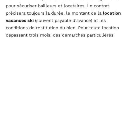
pour sécuriser bailleurs et locataires. Le contrat
précisera toujours la durée, le montant de la
location
vacances ski
(souvent payable d’avance) et les
conditions de restitution du bien. Pour toute location
dépassant trois mois, des démarches particulières
peuvent être exigées.
Côté diagnostics, un
certificat énergétique
doit
impérativement être fourni, notamment pour les
résidences récentes. Dans certaines stations, des
quotas de résidence secondaire limitent le nombre de
locations touristiques
autorisées dans un immeuble
donné afin de préserver l’équilibre local du marché
immobilier.
Station
Prix moyen
Spécificités
de ski
semaine
(appartement)