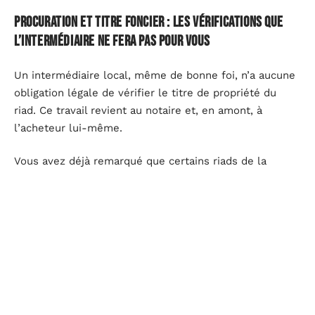
Procuration et titre foncier : les vérifications que
l’intermédiaire ne fera pas pour vous
Un intermédiaire local, même de bonne foi, n’a aucune
obligation légale de vérifier le titre de propriété du
riad. Ce travail revient au notaire et, en amont, à
l’acheteur lui-même.
Vous avez déjà remarqué que certains riads de la
médina ne disposent pas d’un titre foncier individualisé
? Beaucoup sont encore sous le régime du « melkia »,
un acte de propriété traditionnel basé sur des
témoignages.
L’absence de titre foncier immatriculé
complique la revente et le financement bancaire.
Ce que le notaire vérifie et ce qui vous incombe
Le notaire contrôle l’identité du vendeur, la validité de