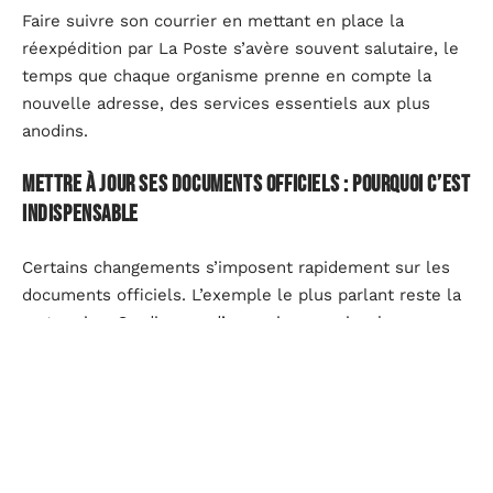
Faire suivre son courrier en mettant en place la
réexpédition par La Poste s’avère souvent salutaire, le
temps que chaque organisme prenne en compte la
nouvelle adresse, des services essentiels aux plus
anodins.
Mettre à jour ses documents officiels : pourquoi c’est
indispensable
Certains changements s’imposent rapidement sur les
documents officiels. L’exemple le plus parlant reste la
carte grise. On dispose d’un mois pour signaler une
nouvelle adresse à l’ANTS, faute de quoi une amende
forfaitaire de 135 euros tombe sans préavis. Pour le
permis de conduire, ce n’est pas obligatoire, mais
aligner justificatif de domicile et documents d’identité
facilite de nombreuses démarches au quotidien,
comme louer un véhicule ou ouvrir un compte