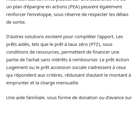
un plan d’épargne en actions (PEA) peuvent également
renforcer l’enveloppe, sous réserve de respecter les délais
de sortie.
D’autres solutions existent pour compléter l’apport. Les
prêts aidés, tels que le prêt à taux zéro (PTZ), sous
conditions de ressources, permettent de financer une
partie de l’achat sans intérêts à rembourser. Le prêt Action
Logement ou le prêt accession sociale s’adressent à ceux
qui répondent aux critères, réduisant d’autant le montant à
emprunter et la charge mensuelle.
Une aide familiale, sous forme de donation ou d’avance sur
héritage, peut faire la différence en évitant d’alourdir le
crédit. Il est aussi possible de mobiliser la participation aux
résultats de l’entreprise, souvent oubliée, ou de puiser
dans la revente d’un bien ou d’un actif financier, à
condition d’anticiper la transaction.