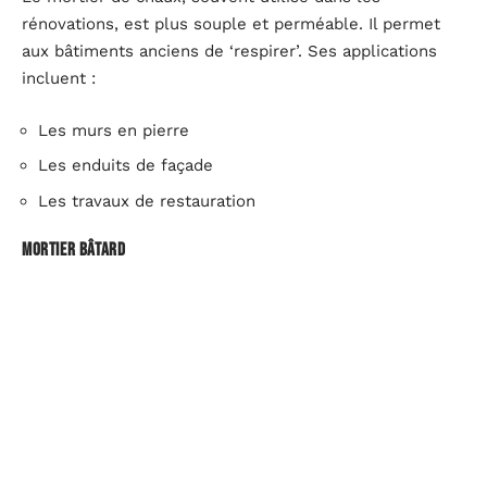
rénovations, est plus souple et perméable. Il permet
aux bâtiments anciens de ‘respirer’. Ses applications
incluent :
Les murs en pierre
Les enduits de façade
Les travaux de restauration
Mortier bâtard
Le mortier bâtard combine ciment et chaux, profitant
des avantages de chacun. Il est plus souple que le
mortier de ciment mais plus résistant que le mortier
de chaux. Privilégiez-le pour :
Les maçonneries intérieures
Les murs de clôture