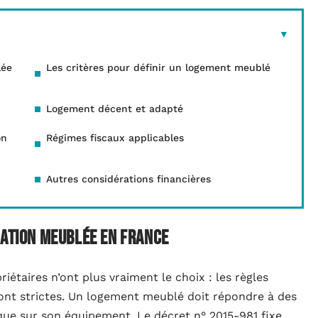
lée
Les critères pour définir un logement meublé
Logement décent et adapté
on
Régimes fiscaux applicables
Autres considérations financières
cation meublée en France
iétaires n’ont plus vraiment le choix : les règles
ont strictes. Un logement meublé doit répondre à des
n que sur son équipement. Le décret n° 2015-981 fixe