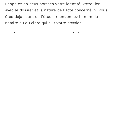
Rappelez en deux phrases votre identité, votre lien
avec le dossier et la nature de l’acte concerné. Si vous
êtes déjà client de l’étude, mentionnez le nom du
notaire ou du clerc qui suit votre dossier.
Deuxième paragraphe : motif d’urgence et échéance
C’est le passage déterminant. Exposez la contrainte
temporelle de manière factuelle. Évitez les
formulations émotionnelles. Précisez la date butoir, la
conséquence juridique ou financière d’un dépassement,
et la raison pour laquelle cette échéance ne peut pas
être repoussée.
Troisième paragraphe : pièces jointes et disponibilités
Les instances professionnelles notariales
recommandent de
joindre un dossier complet dès le
premier courrier
plutôt qu’une simple demande de