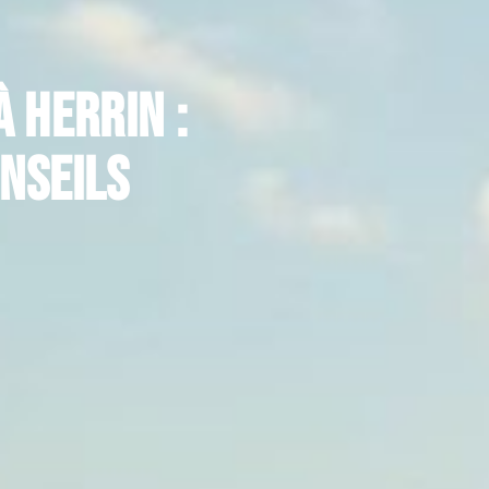
 herrin :
onseils