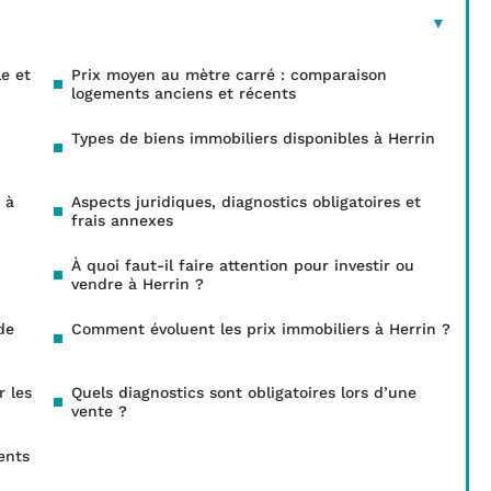
e et
Prix moyen au mètre carré : comparaison
logements anciens et récents
Types de biens immobiliers disponibles à Herrin
 à
Aspects juridiques, diagnostics obligatoires et
frais annexes
À quoi faut-il faire attention pour investir ou
vendre à Herrin ?
de
Comment évoluent les prix immobiliers à Herrin ?
r les
Quels diagnostics sont obligatoires lors d’une
vente ?
ents