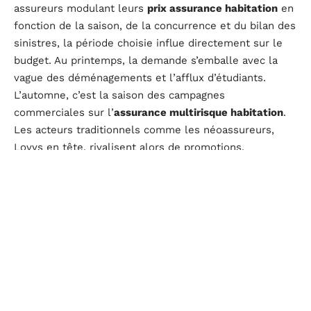
assureurs modulant leurs
prix assurance habitation
en
fonction de la saison, de la concurrence et du bilan des
sinistres, la période choisie influe directement sur le
budget. Au printemps, la demande s’emballe avec la
vague des déménagements et l’afflux d’étudiants.
L’automne, c’est la saison des campagnes
commerciales sur l’
assurance multirisque habitation
.
Les acteurs traditionnels comme les néoassureurs,
Lovys en tête, rivalisent alors de promotions.
Un
comparateur d’assurance
capte ces fluctuations en
temps réel. Demander plusieurs devis en ligne met
immédiatement en lumière les écarts de prix, parfois
supérieurs à 25 % pour une même surface et des
garanties identiques. Les propriétaires bailleurs, qui
misent sur l’
investissement locatif
, profitent de ces
fenêtres pour renégocier, voire migrer vers une
multirisque habitation MRH
plus compétitive.