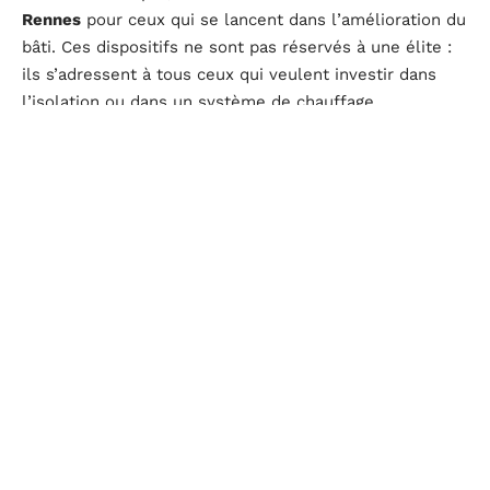
Rennes
pour ceux qui se lancent dans l’amélioration du
bâti. Ces dispositifs ne sont pas réservés à une élite :
ils s’adressent à tous ceux qui veulent investir dans
l’isolation ou dans un système de chauffage
performant, par exemple.
Comparer pour mieux décider
Avant de signer quoi que ce soit, il vaut mieux
demander plusieurs devis à des artisans rennais. Ce
réflexe permet de mesurer la justesse des tarifs,
d’anticiper les éventuels surcoûts, et de choisir le
prestataire le plus adapté à l’ampleur du projet. Un
devis détaillé, transparent, c’est la clé pour garder la
main sur les finances et éviter les mauvaises surprises
à la réception du chantier.
Penser durable : l’énergie et l’écologie au cœur du