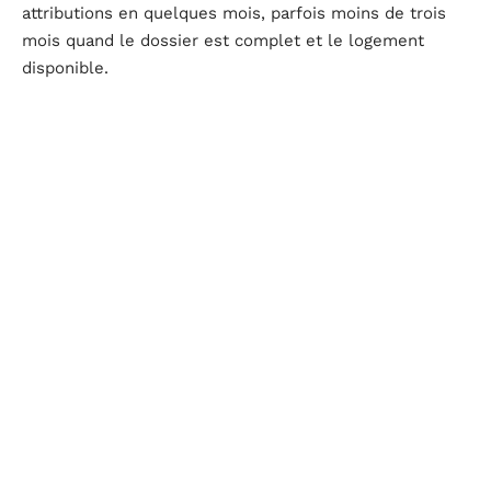
attributions en quelques mois, parfois moins de trois
mois quand le dossier est complet et le logement
disponible.
La plateforme AL’in recense les offres de logements
sociaux et intermédiaires des bailleurs partenaires
d’Action Logement. Le volume est conséquent, mais la
répartition géographique reste très inégale. Chercher
sur plusieurs communes élargit les possibilités de
façon significative.
Accélérer sa demande de logement social AL’in : les
actions concrètes
Attendre passivement après avoir déposé son dossier
est la stratégie la moins efficace. Plusieurs actions
permettent de raccourcir le parcours.