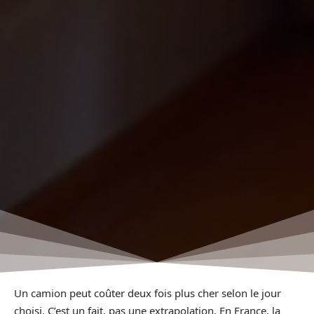
Un camion peut coûter deux fois plus cher selon le jour
choisi. C’est un fait, pas une extrapolation. En France, la