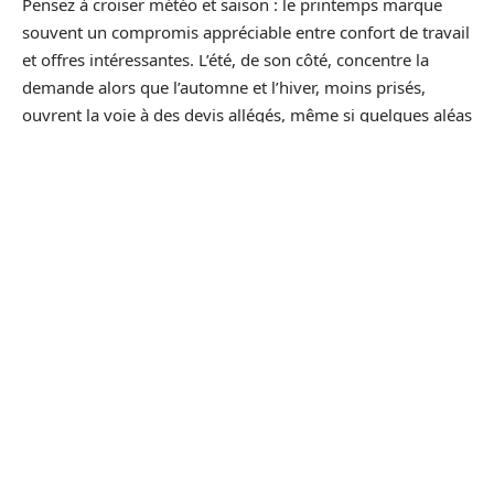
Pensez à croiser météo et saison : le printemps marque
souvent un compromis appréciable entre confort de travail
et offres intéressantes. L’été, de son côté, concentre la
demande alors que l’automne et l’hiver, moins prisés,
ouvrent la voie à des devis allégés, même si quelques aléas
climatiques imposent d’anticiper (surtout à la campagne).
Dans ces cas, une couverture d’assurance adaptée n’est pas
un luxe.
Autre vérification indispensable : savez-vous si vous
pouvez bénéficier d’un congé pour votre déménagement ?
Certaines conventions l’autorisent, d’autres non.
Renseignez-vous auprès de l’entreprise avant de vous
engager sur un jour précis. Les familles, elles, ont intérêt à
surveiller le calendrier scolaire pour éviter un
déménagement en pleine période d’examens ou de
rentrée.