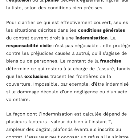
l’
explosion
ou la
panne
peuvent également figurer sur
la liste, selon des conditions bien précises.
Pour clarifier ce qui est effectivement couvert, seules
les situations décrites dans les
conditions générales
du contrat ouvrent droit à une
indemnisation
. La
responsabilité civile
n’est pas négociable : elle protège
contre les préjudices causés à autrui, qu’il s’agisse de
biens ou de personnes. Le montant de la
franchise
détermine ce qui restera à la charge de l’assuré, tandis
que les
exclusions
tracent les frontières de la
couverture. Impossible, par exemple, d’être indemnisé
si le dommage découle d’une négligence ou d’un acte
volontaire.
La façon dont l’indemnisation est calculée dépend de
plusieurs facteurs : valeur du bien à l’instant T,
ampleur des dégâts, plafonds éventuels inscrits au
contrat. L’assureur peut opposer un refus si le sinistre