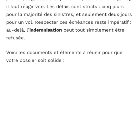
il faut réagir vite. Les délais sont stricts : cinq jours
pour la majorité des sinistres, et seulement deux jours
pour un vol. Respecter ces échéances reste impératif :
au-delà, l’
indemnisation
peut tout simplement être
refusée.
Voici les documents et éléments à réunir pour que
votre dossier soit solide :
Description précise des
dommages
Photos détaillées
Factures d’achat ou de réparation
Témoignages, le cas échéant
Constat amiable
dans les situations impliquant
plusieurs parties
La déclaration peut se faire en ligne, par téléphone ou