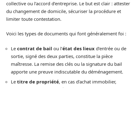
collective ou l’accord d’entreprise. Le but est clair : attester
du changement de domicile, sécuriser la procédure et
limiter toute contestation.
Voici les types de documents qui font généralement foi :
Le
contrat de bail
ou l’
état des lieux
d’entrée ou de
sortie, signé des deux parties, constitue la pièce
maîtresse. La remise des clés ou la signature du bail
apporte une preuve indiscutable du déménagement.
Le
titre de propriété
, en cas d’achat immobilier,
confirme sans ambiguïté le changement d’adresse.
Une
facture de déménageur
professionnel à votre
nom et indiquant la nouvelle adresse, tout comme un
bon de commande ou une confirmation de réservation,
renforce la crédibilité de la demande.
Pour compléter le dossier, une
facture d’électricité ou