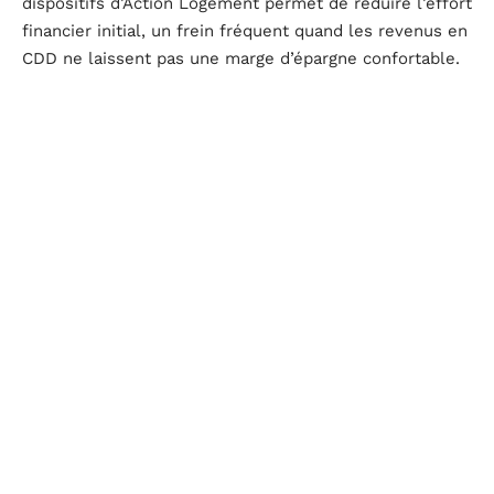
dispositifs d’Action Logement permet de réduire l’effort
financier initial, un frein fréquent quand les revenus en
CDD ne laissent pas une marge d’épargne confortable.
Bail mobilité : une alternative adaptée aux CDD courts
dans l’Eure