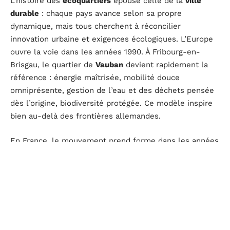
L’histoire des
écoquartiers
épouse celle de la
ville
durable
: chaque pays avance selon sa propre
dynamique, mais tous cherchent à réconcilier
innovation urbaine et exigences écologiques. L’Europe
ouvre la voie dans les années 1990. À Fribourg-en-
Brisgau, le quartier de
Vauban
devient rapidement la
référence : énergie maîtrisée, mobilité douce
omniprésente, gestion de l’eau et des déchets pensée
dès l’origine, biodiversité protégée. Ce modèle inspire
bien au-delà des frontières allemandes.
En France, le mouvement prend forme dans les années
2000.
Bonnne à Grenoble
décroche le premier
label
ÉcoQuartier
délivré par le ministère de la transition
écologique, à l’issue d’un processus rigoureux basé sur
20 engagements et 4 étapes de validation. D’autres
projets phares suivent :
Confluence à Lyon
,
Rives de la
Haute Deûle à Lille
,
Ginko à Bordeaux
. À Bordeaux,