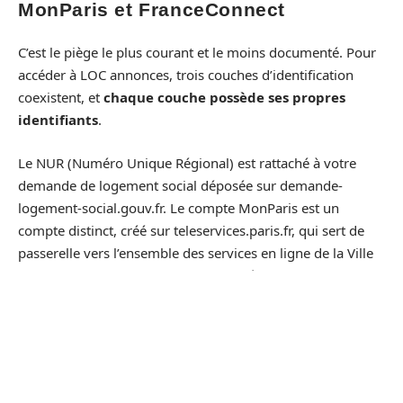
MonParis et FranceConnect
C’est le piège le plus courant et le moins documenté. Pour
accéder à LOC annonces, trois couches d’identification
coexistent, et
chaque couche possède ses propres
identifiants
.
Le NUR (Numéro Unique Régional) est rattaché à votre
demande de logement social déposée sur demande-
logement-social.gouv.fr. Le compte MonParis est un
compte distinct, créé sur teleservices.paris.fr, qui sert de
passerelle vers l’ensemble des services en ligne de la Ville
de Paris. FranceConnect est une troisième option
d’authentification qui utilise vos identifiants fiscaux ou
d’assurance maladie.
Un mot de passe réinitialisé sur demande-logement-
social.gouv.fr ne modifie pas celui de MonParis.
Les